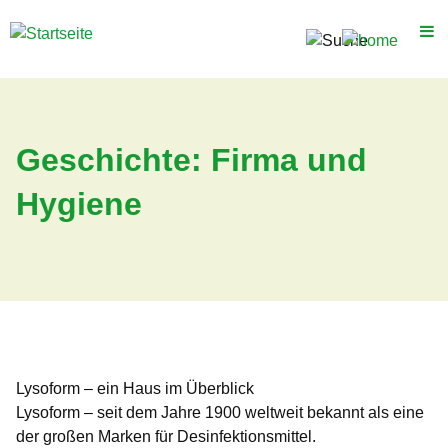
Direkt
zum
Inhalt
Produkte
Karriere
Geschichte: Firma und
Über uns
Hygiene
Aktionsangebote
Downloads
HyBag
Lysoform – ein Haus im Überblick
Lysoform – seit dem Jahre 1900 weltweit bekannt als eine
der großen Marken für Desinfektionsmittel.