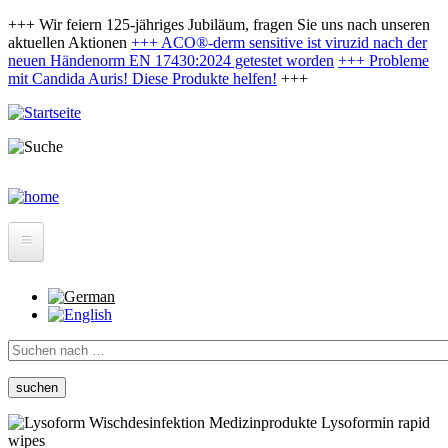
Direkt
+++ Wir feiern 125-jähriges Jubiläum, fragen Sie uns nach unseren
zum
aktuellen Aktionen
+++ ACO®-derm sensitive ist viruzid nach der
Inhalt
neuen Händenorm EN 17430:2024 getestet worden
+++
Probleme
mit Candida Auris! Diese Produkte helfen!
+++
Produkte
Krankenhaus/Reha-Kliniken
Suche
Pflegeheime, Sozialstationen, Tagespflege und ambulante
Pflege
Rettungswachen, Feuerwehr, Polizei, Justizvollzugsanstalt,
Bestatter