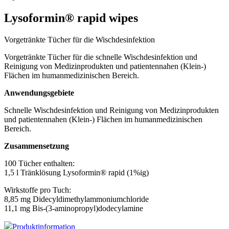
Industrie/Gewerbe
Lysoformin® rapid wipes
Bildungseinrichtungen und Gastronomie
Physiotherapie, Fitness-Studio, Schwimmbäder, Kosmetik,
Vorgetränkte Tücher für die Wischdesinfektion
Podologie
Vorgetränkte Tücher für die schnelle Wischdesinfektion und
Arztpraxen, Veterinärmedizin
Reinigung von Medizinprodukten und patientennahen (Klein-)
Flächen im humanmedizinischen Bereich.
Hände, Haut und Körper
Anwendungsgebiete
Flächen
Schnelle Wischdesinfektion und Reinigung von Medizinprodukten
Instrumente
und patientennahen (Klein-) Flächen im humanmedizinischen
Geräte und Zubehör
Bereich.
alle Produkte
Zusammensetzung
Produkt-Archiv
100 Tücher enthalten:
1,5 l Tränklösung Lysoformin® rapid (1%ig)
Karriere
Wirkstoffe pro Tuch:
8,85 mg Didecyldimethylammoniumchloride
Über uns
11,1 mg Bis-(3-aminopropyl)dodecylamine
Aktionsangebote
Produktinformation