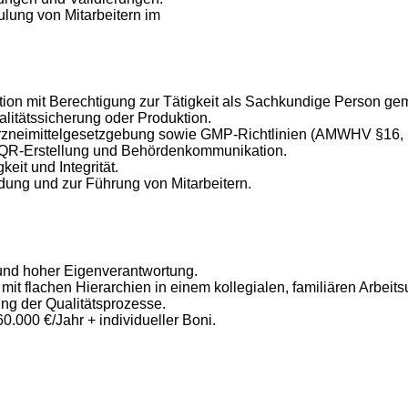
lung von Mitarbeitern im
kation mit Berechtigung zur Tätigkeit als Sachkundige Person 
litätssicherung oder Produktion.
 Arzneimittelgesetzgebung sowie GMP-Richtlinien (AMWHV §16
QR-Erstellung und Behördenkommunikation.
it und Integrität.
ndung und zur Führung von Mitarbeitern.
 und hoher Eigenverantwortung.
 mit flachen Hierarchien in einem kollegialen, familiären Arbeits
ung der Qualitätsprozesse.
60.000 €/Jahr + individueller Boni.