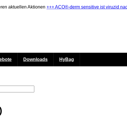
eren aktuellen Aktionen
+++ ACO®-derm sensitive ist viruzid 
ebote
Downloads
HyBag
)