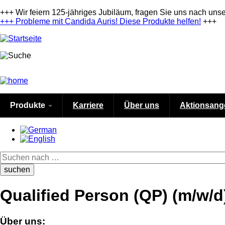
Direkt
+++ Wir feiern 125-jähriges Jubiläum, fragen Sie uns nach uns
zum
+++
Probleme mit Candida Auris! Diese Produkte helfen!
+++
Inhalt
Produkte
Karriere
Über uns
Aktionsang
Suche
Qualified Person (QP) (m/w/d
Über uns: