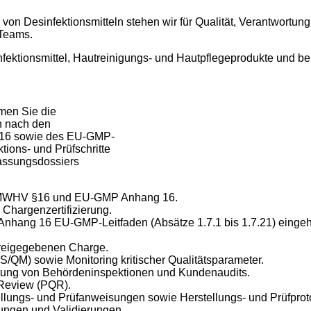
ler von Desinfektionsmitteln stehen wir für Qualität, Verantwort
-Teams.
fektionsmittel, Hautreinigungs- und Hautpflegeprodukte und bel
men Sie die
en nach den
§16 sowie des EU-GMP-
tions- und Prüfschritte
assungsdossiers
h AMWHV §16 und EU-GMP Anhang 16.
 Chargenzertifizierung.
Anhang 16 EU-GMP-Leitfaden (Absätze 1.7.1 bis 1.7.21) eingehal
freigegebenen Charge.
QM) sowie Monitoring kritischer Qualitätsparameter.
itung von Behördeninspektionen und Kundenaudits.
 Review (PQR).
ungs- und Prüfanweisungen sowie Herstellungs- und Prüfproto
ngen und Validierungen.