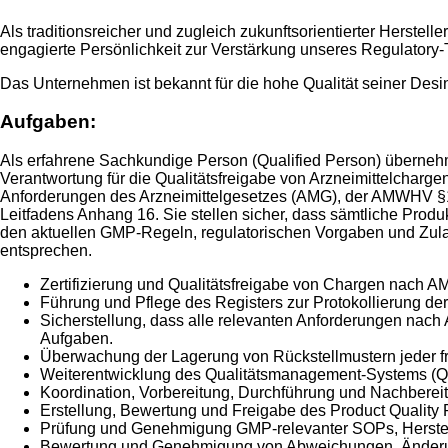
Als traditionsreicher und zugleich zukunftsorientierter Herstel
engagierte Persönlichkeit zur Verstärkung unseres Regulatory
Das Unternehmen ist bekannt für die hohe Qualität seiner Desin
Aufgaben:
Als erfahrene Sachkundige Person (Qualified Person) überneh
Verantwortung für die Qualitätsfreigabe von Arzneimittelcharg
Anforderungen des Arzneimittelgesetzes (AMG), der AMWHV 
Leitfadens Anhang 16. Sie stellen sicher, dass sämtliche Produk
den aktuellen GMP-Regeln, regulatorischen Vorgaben und Zul
entsprechen.
Zertifizierung und Qualitätsfreigabe von Chargen nac
Führung und Pflege des Registers zur Protokollierung der
Sicherstellung, dass alle relevanten Anforderungen nach 
Aufgaben.
Überwachung der Lagerung von Rückstellmustern jeder 
Weiterentwicklung des Qualitätsmanagement-Systems (QS/
Koordination, Vorbereitung, Durchführung und Nachbere
Erstellung, Bewertung und Freigabe des Product Quality
Prüfung und Genehmigung GMP-relevanter SOPs, Herstell
Bewertung und Genehmigung von Abweichungen, Änderu