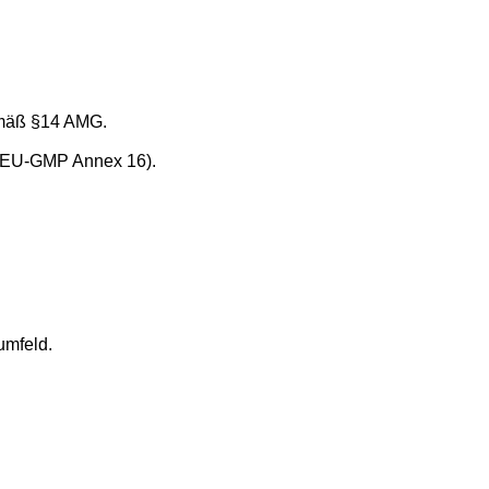
gemäß §14 AMG.
, EU-GMP Annex 16).
umfeld.