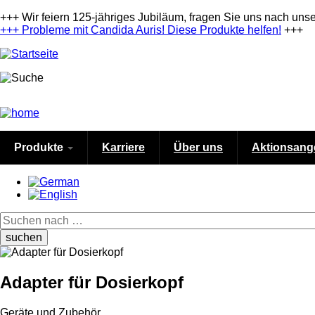
Direkt
+++ Wir feiern 125-jähriges Jubiläum, fragen Sie uns nach uns
zum
+++
Probleme mit Candida Auris! Diese Produkte helfen!
+++
Inhalt
Produkte
Karriere
Über uns
Aktionsang
Suche
Adapter für Dosierkopf
Geräte und Zubehör