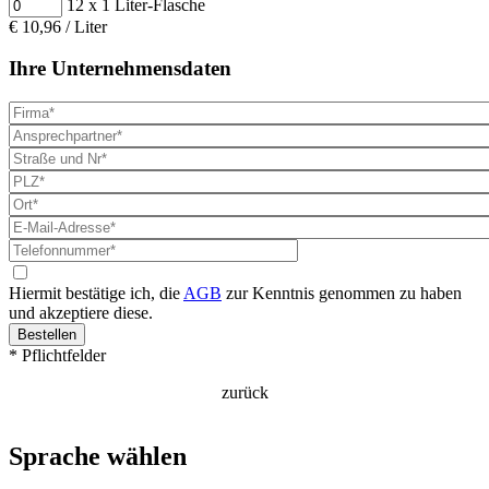
12 x 1 Liter-Flasche
€ 10,96 / Liter
Ihre Unternehmensdaten
Firma
Ansprechpartner
Straße
und
PLZ
Nr
Ort
E-
Mail-
Telefonnummer
Adresse
Zustimmung
AGB
Hiermit bestätige ich, die
AGB
zur Kenntnis genommen zu haben
und akzeptiere diese.
* Pflichtfelder
zurück
Sprache wählen