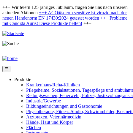
Direkt
+++ Wir feiern 125-jähriges Jubiläum, fragen Sie uns nach unseren
zum
aktuellen Aktionen
+++ ACO®-derm sensitive ist viruzid nach der
Inhalt
neuen Händenorm EN 17430:2024 getestet worden
+++
Probleme
mit Candida Auris! Diese Produkte helfen!
+++
Produkte
Krankenhaus/Reha-Kliniken
Pflegeheime, Sozialstationen, Tagespflege und ambulant
Rettungswachen, Feuerwehr, Polizei, Justizvollzugsanstal
Industrie/Gewerbe
Bildungseinrichtungen und Gastronomie
Physiotherapie, Fitness-Studio, Schwimmbäder, Kosmeti
Arztpraxen, Veterinärmedizin
Hände, Haut und Körper
Flächen
Instrumente