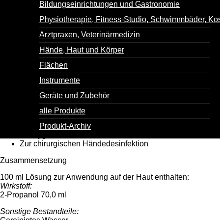
Bildungseinrichtungen und Gastronomie
Poly-Alcohol Haut...farblos
Physiotherapie, Fitness-Studio, Schwimmbäder, Ko
Antisepticum
Arztpraxen, Veterinärmedizin
Händedesinfektion
Hände, Haut und Körper
Flächen
Gebrauchsfertiges Hautantiseptikum zur präoperativen
Behandlung der Haut, vor Inzisionen, Punktionen und
Instrumente
Injektionen
Geräte und Zubehör
Zul.-Nr. farblos: 2931.00.00
Anwendungsgebiete
alle Produkte
Zur Hautdesinfektion
Produkt-Archiv
Zur hygienischen Händedesinfektion
Zur chirurgischen Händedesinfektion
Zusammensetzung
100 ml Lösung zur Anwendung auf der Haut enthalten:
Wirkstoff:
2-Propanol 70,0 ml
Sonstige Bestandteile: