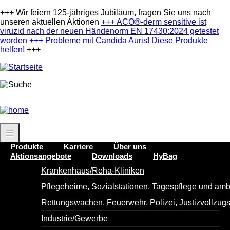
Direkt
+++ Wir feiern 125-jähriges Jubiläum, fragen Sie uns nach
zum
unseren aktuellen Aktionen
+++ ACO®-derm sensitive ist
Inhalt
viruzid nach der neuen Händenorm EN 17430:2024 getestet
worden
+++
Probleme mit Candida Auris! Diese Produkte
helfen!
+++
Produkte
Karriere
Über uns
Aktionsangebote
Downloads
HyBag
Krankenhaus/Reha-Kliniken
Pflegeheime, Sozialstationen, Tagespflege und amb
Suche
Rettungswachen, Feuerwehr, Polizei, Justizvollzugsa
Industrie/Gewerbe