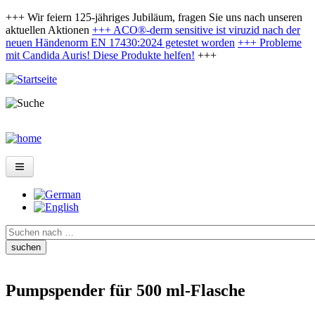
Direkt
+++ Wir feiern 125-jähriges Jubiläum, fragen Sie uns nach unseren
zum
aktuellen Aktionen
+++ ACO®-derm sensitive ist viruzid nach der
Inhalt
neuen Händenorm EN 17430:2024 getestet worden
+++
Probleme
mit Candida Auris! Diese Produkte helfen!
+++
Produkte
Karriere
Über uns
Suche
Aktionsangebote
Downloads
Pumpspender für 500 ml-Flasche
HyBag