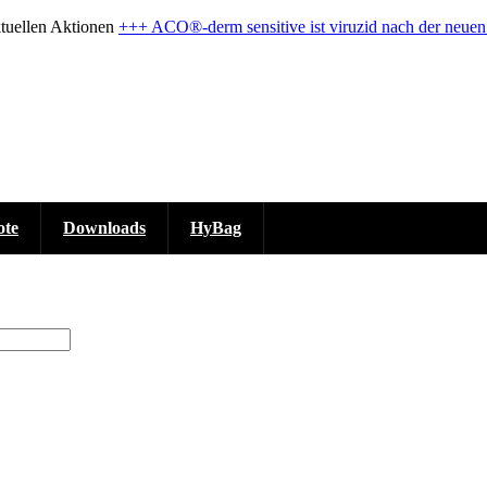
ktuellen Aktionen
+++ ACO®-derm sensitive ist viruzid nach der neu
ote
Downloads
HyBag