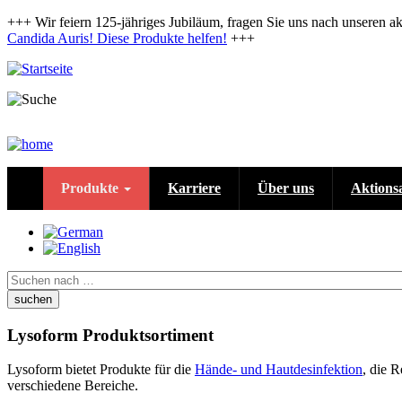
Direkt
+++ Wir feiern 125-jähriges Jubiläum, fragen Sie uns nach unseren a
zum
Candida Auris! Diese Produkte helfen!
+++
Inhalt
Produkte
Karriere
Über uns
Aktions
Suche
Lysoform Produktsortiment
Lysoform bietet Produkte für die
Hände- und Hautdesinfektion
, die 
verschiedene Bereiche.